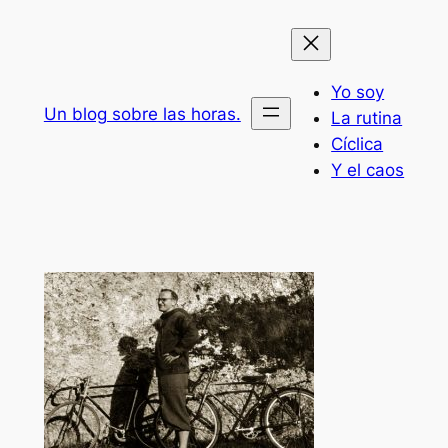
Saltar
al
contenido
Yo soy
Un blog sobre las horas.
La rutina
Cíclica
Y el caos