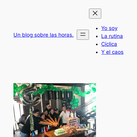
Saltar
al
contenido
Yo soy
Un blog sobre las horas.
La rutina
Cíclica
Y el caos