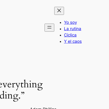
Yo soy
La rutina
Cíclica
Y el caos
everything
ding.”