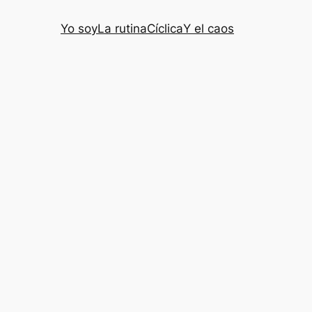
Yo soy
La rutina
Cíclica
Y el caos