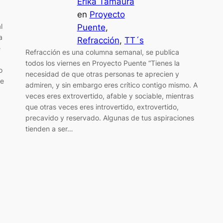
Erika Tamaura
en
Proyecto
l
Puente
, 
a
Refracción
, 
TT´s
e
Refracción es una columna semanal, se publica
todos los viernes en Proyecto Puente “Tienes la
o
necesidad de que otras personas te aprecien y
te
admiren, y sin embargo eres crítico contigo mismo. A
veces eres extrovertido, afable y sociable, mientras
que otras veces eres introvertido, extrovertido,
precavido y reservado. Algunas de tus aspiraciones
tienden a ser…