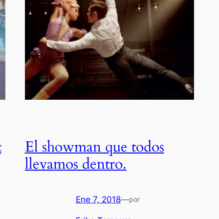
z
El showman que todos
llevamos dentro.
Ene 7, 2018
—
por