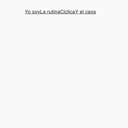
Yo soy
La rutina
Cíclica
Y el caos