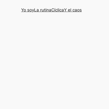
Yo soy
La rutina
Cíclica
Y el caos