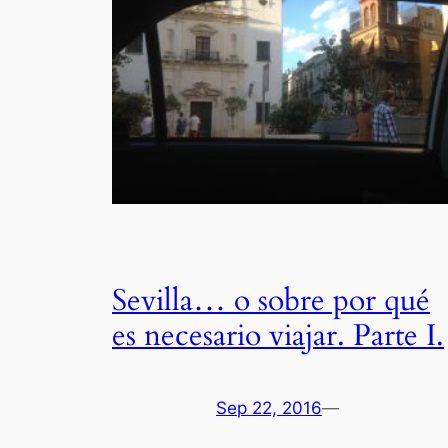
Sevilla… o sobre por qué
es necesario viajar. Parte I.
Sep 22, 2016
—