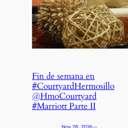
Fin de semana en
#CourtyardHermosillo
@HmoCourtyard
#Marriott Parte II
Nov 28, 2016
—