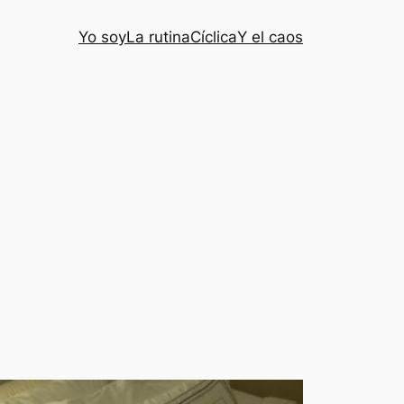
Yo soy
La rutina
Cíclica
Y el caos