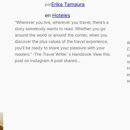
Erika Tamaura
por
en
Hoteles
“Wherever you live, wherever you travel, there’s a
story somebody wants to read. Whether you go
around the world or around the corner, when you
discover the plus values of the travel experience,
A
you’ll be ready to share your pleasure with your
C
readers.” -The Travel Writer´s Handbook View this
v
post on Instagram A post shared…
r
H
e
e