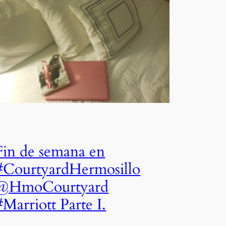
Fin de semana en
#CourtyardHermosillo
@HmoCourtyard
#Marriott Parte I.