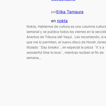
Erika Tamaura
por
en
nokta
Nokta, Hablemos de cultura es una columna cultura
semanal y se publica todos los viernes en la secció
Acentos de Tribuna del Yaqui. Les recomiendo, si 
que me lo permiten, el nuevo disco de Norah Jones
titulado ¨Day breaks¨, en especial la pieza ¨It´s a
wonderful time to love¨, mientras reciben el fin de
semana…