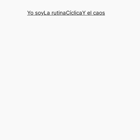
Yo soy
La rutina
Cíclica
Y el caos