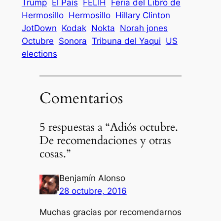
Trump
El País
FELIH
Feria del Libro de
Hermosillo
Hermosillo
Hillary Clinton
JotDown
Kodak
Nokta
Norah jones
Octubre
Sonora
Tribuna del Yaqui
US
elections
Comentarios
5 respuestas a “Adiós octubre.
De recomendaciones y otras
cosas.”
Benjamín Alonso
28 octubre, 2016
Muchas gracias por recomendarnos