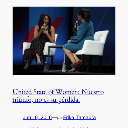
United State of Women: Nuestro
triunfo, no es su pérdida.
Jun 16, 2016
—
Erika Tamaura
por