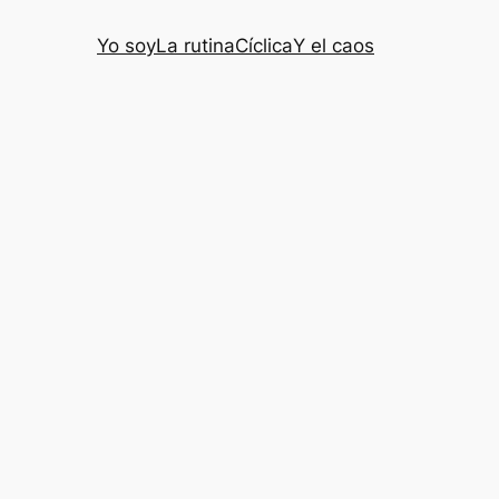
Yo soy
La rutina
Cíclica
Y el caos