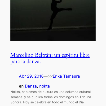
Marcelino Beltrán: un espíritu libre
para la danza.
Abr 29, 2018
—
Erika Tamaura
por
en
Danza
, 
nokta
Nokta, hablemos de cultura es una columna cultural
semanal y se publica todos los domingos en Tribuna
Sonora. Hoy se celebra en todo el mundo el Día