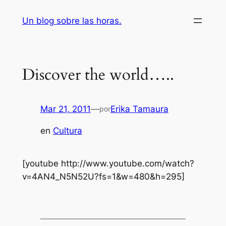
Saltar
Un blog sobre las horas.
al
contenido
Discover the world…..
Mar 21, 2011
—
Erika Tamaura
por
en
Cultura
[youtube http://www.youtube.com/watch?
v=4AN4_N5N52U?fs=1&w=480&h=295]