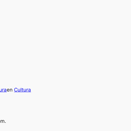
ura
en
Cultura
pm.