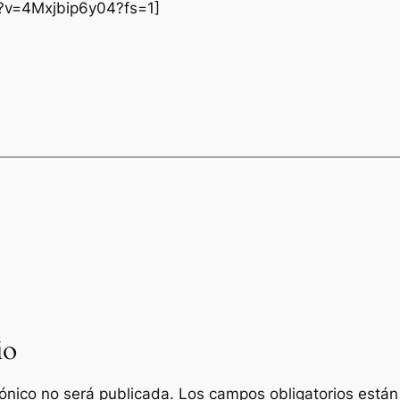
?v=4Mxjbip6y04?fs=1]
io
rónico no será publicada.
Los campos obligatorios está