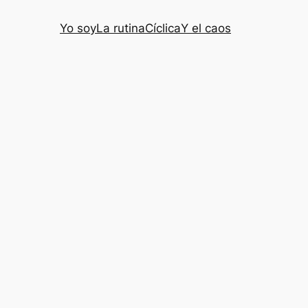
Yo soy
La rutina
Cíclica
Y el caos