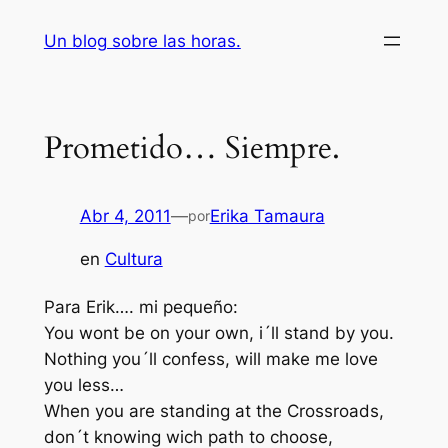
Saltar
Un blog sobre las horas.
al
contenido
Prometido… Siempre.
Abr 4, 2011
—
Erika Tamaura
por
en
Cultura
Para Erik…. mi pequeño:
You wont be on your own, i´ll stand by you.
Nothing you´ll confess, will make me love
you less…
When you are standing at the Crossroads,
don´t knowing wich path to choose,