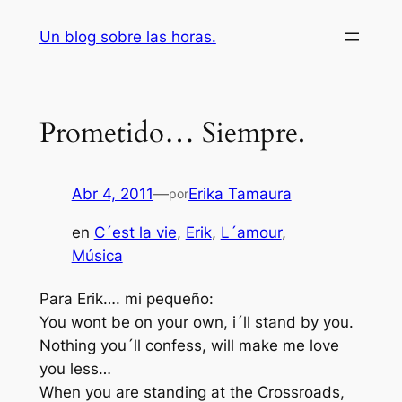
Saltar
Un blog sobre las horas.
al
contenido
Prometido… Siempre.
Abr 4, 2011
—
Erika Tamaura
por
en
C´est la vie
, 
Erik
, 
L´amour
, 
Música
Para Erik…. mi pequeño:
You wont be on your own, i´ll stand by you.
Nothing you´ll confess, will make me love
you less…
When you are standing at the Crossroads,