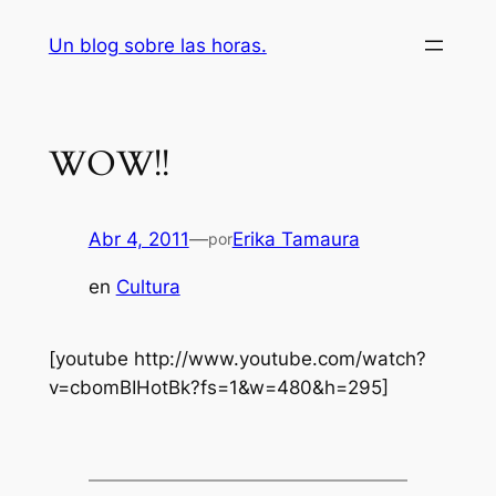
Saltar
Un blog sobre las horas.
al
contenido
WOW!!
Abr 4, 2011
—
Erika Tamaura
por
en
Cultura
[youtube http://www.youtube.com/watch?
v=cbomBIHotBk?fs=1&w=480&h=295]