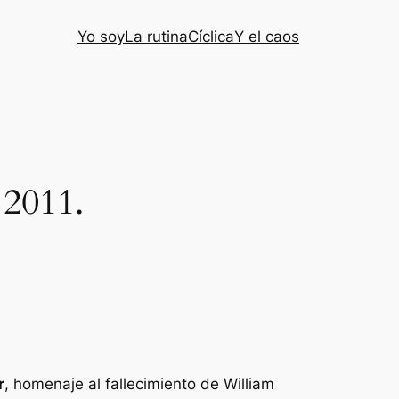
Yo soy
La rutina
Cíclica
Y el caos
 2011.
r
, homenaje al fallecimiento de William