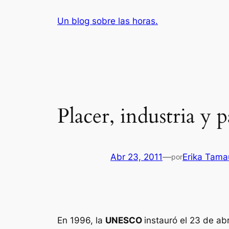
Saltar
Un blog sobre las horas.
al
contenido
Placer, industria y
Abr 23, 2011
—
Erika Tama
por
En 1996, la
UNESCO
instauró el 23 de ab