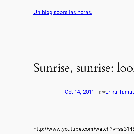
Saltar
Un blog sobre las horas.
al
contenido
Sunrise, sunrise: lo
Oct 14, 2011
—
Erika Tama
por
http://www.youtube.com/watch?v=ss314