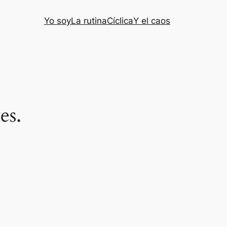
Yo soy
La rutina
Cíclica
Y el caos
es.