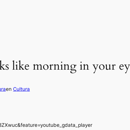
oks like morning in your ey
ura
en
Cultura
8ZXwuc&feature=youtube_gdata_player