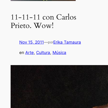
11-11-11 con Carlos
Prieto. Wow!
Nov 15, 2011
—
Erika Tamaura
por
en
Arte
, 
Cultura
, 
Música