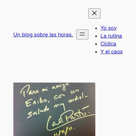
Saltar
al
contenido
Yo soy
Un blog sobre las horas.
La rutina
Cíclica
Y el caos