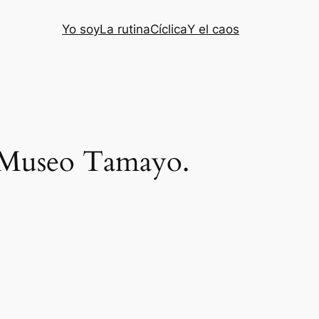
Yo soy
La rutina
Cíclica
Y el caos
l Museo Tamayo.