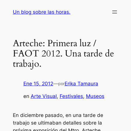
Saltar
Un blog sobre las horas.
al
contenido
Arteche: Primera luz /
FAOT 2012. Una tarde de
trabajo.
Ene 15, 2012
—
Erika Tamaura
por
en
Arte Visual
, 
Festivales
, 
Museos
En diciembre pasado, en una tarde de
trabajo se ultimaban detalles sobre la
próxima exposición del Mtro. Arteche.