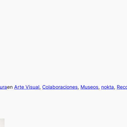
ura
en
Arte Visual
, 
Colaboraciones
, 
Museos
, 
nokta
, 
Rec