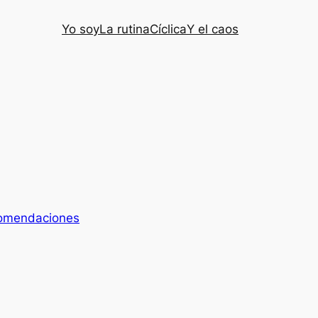
Yo soy
La rutina
Cíclica
Y el caos
omendaciones