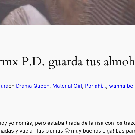
mx P.D. guarda tus almoh
aura
en
Drama Queen
, 
Material Girl
, 
Por ahí…
, 
wanna be 
y yo nomás, pero estaba tirada de la risa con los trazos
ohadas y vuelan las plumas 🙂 muy buenos oiga! Las pa