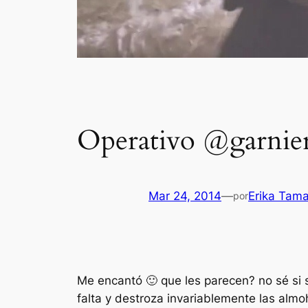
Operativo @garnier
Mar 24, 2014
—
Erika Tam
por
Me encantó 🙂 que les parecen? no sé si so
falta y destroza invariablemente las alm