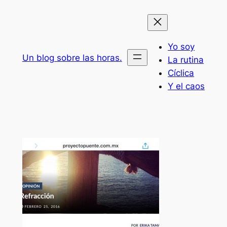
Saltar
al
contenido
Yo soy
Un blog sobre las horas.
La rutina
Cíclica
Y el caos