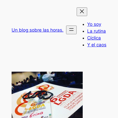
Saltar
al
contenido
Yo soy
Un blog sobre las horas.
La rutina
Cíclica
Y el caos