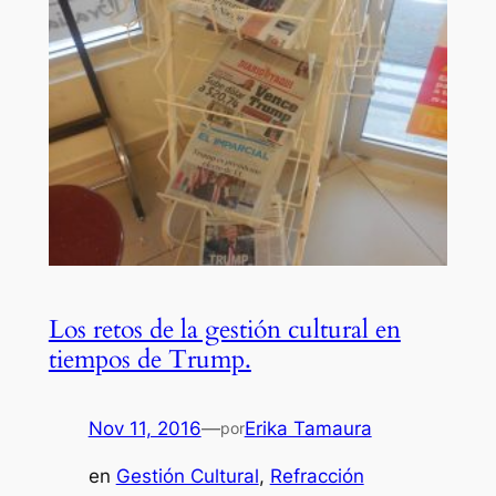
Los retos de la gestión cultural en
tiempos de Trump.
Nov 11, 2016
—
Erika Tamaura
por
en
Gestión Cultural
, 
Refracción