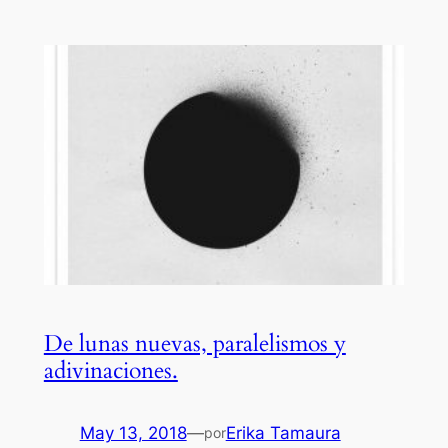
De lunas nuevas, paralelismos y
adivinaciones.
May 13, 2018
—
Erika Tamaura
por