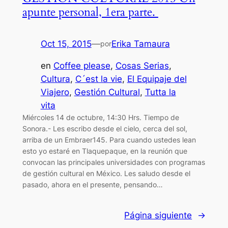
apunte personal, 1era parte.
Oct 15, 2015
—
Erika Tamaura
por
en
Coffee please
, 
Cosas Serias
, 
Cultura
, 
C´est la vie
, 
El Equipaje del
Viajero
, 
Gestión Cultural
, 
Tutta la
vita
Miércoles 14 de octubre, 14:30 Hrs. Tiempo de
Sonora.- Les escribo desde el cielo, cerca del sol,
arriba de un Embraer145. Para cuando ustedes lean
esto yo estaré en Tlaquepaque, en la reunión que
convocan las principales universidades con programas
de gestión cultural en México. Les saludo desde el
pasado, ahora en el presente, pensando…
Página siguiente
→