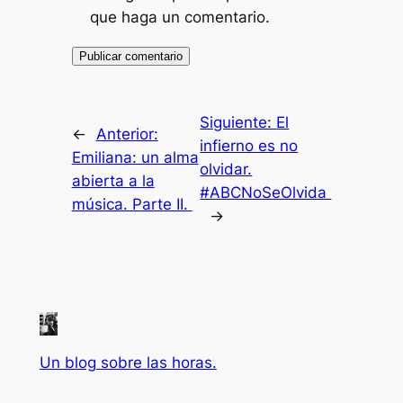
que haga un comentario.
Siguiente:
El
←
Anterior:
infierno es no
Emiliana: un alma
olvidar.
abierta a la
#ABCNoSeOlvida
música. Parte II.
→
Un blog sobre las horas.