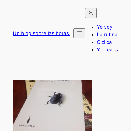
Saltar
al
contenido
Yo soy
Un blog sobre las horas.
La rutina
Cíclica
Y el caos