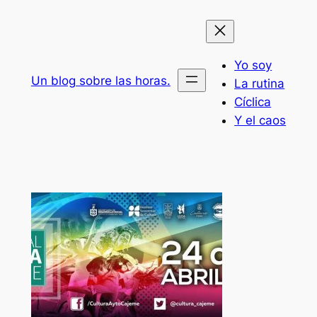
Saltar
al
contenido
Yo soy
Un blog sobre las horas.
La rutina
Cíclica
Y el caos