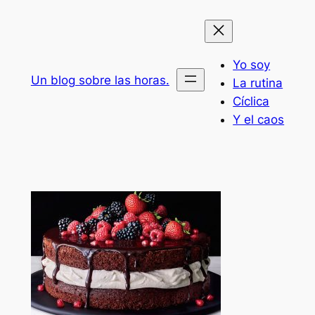
Saltar
al
contenido
Yo soy
Un blog sobre las horas.
La rutina
Cíclica
Y el caos