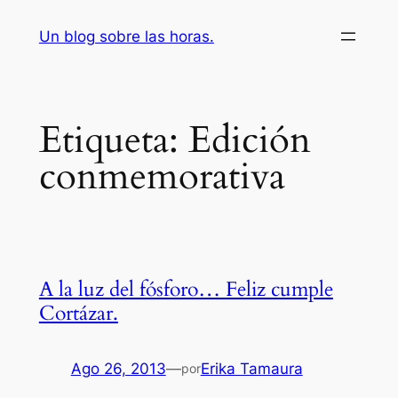
Saltar
Un blog sobre las horas.
al
contenido
Etiqueta:
Edición
conmemorativa
A la luz del fósforo… Feliz cumple
Cortázar.
Ago 26, 2013
—
Erika Tamaura
por