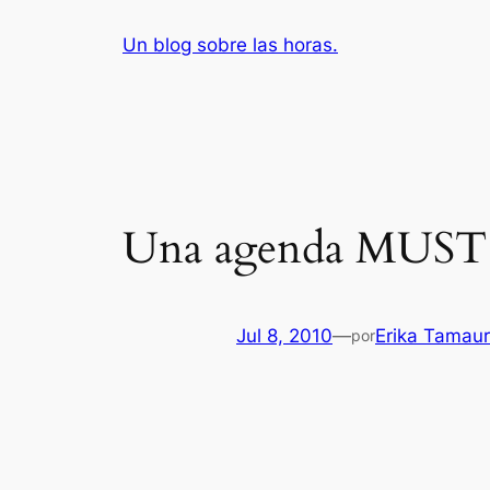
Saltar
Un blog sobre las horas.
al
contenido
Una agenda MUST pa
Jul 8, 2010
—
Erika Tamau
por