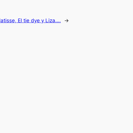
atisse, El tie dye y Liza….
→