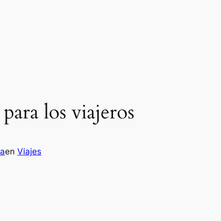
ra los viajeros
ra
en
Viajes