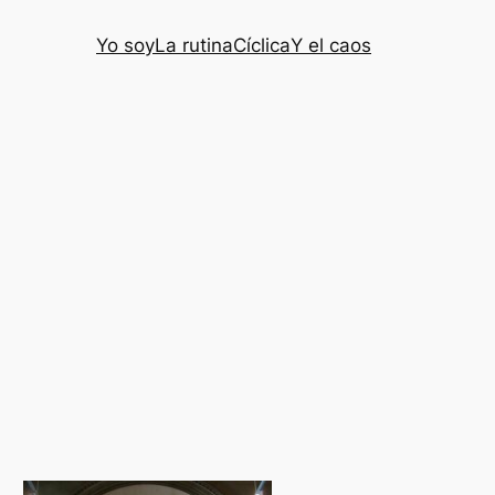
Yo soy
La rutina
Cíclica
Y el caos