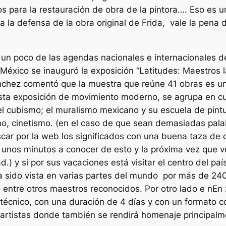
 para la restauración de obra de la pintora…. Eso es 
a la defensa de la obra original de Frida, vale la pena 
n poco de las agendas nacionales e internacionales de
éxico se inauguró la exposición “Latitudes: Maestros 
nchez comentó que la muestra que reúne 41 obras es un
sta exposición de movimiento moderno, se agrupa en cua
 el cubismo; el muralismo mexicano y su escuela de pint
mo, cinetismo. (en el caso de que sean demasiadas pala
buscar por la web los significados con una buena taza de
r unos minutos a conocer de esto y la próxima vez que ve
d.) y si por sus vacaciones está visitar el centro del paí
ha sido vista en varias partes del mundo por más de 2
 entre otros maestros reconocidos. Por otro lado e nEn z
écnico, con una duración de 4 días y con un formato c
y artistas donde también se rendirá homenaje principalm