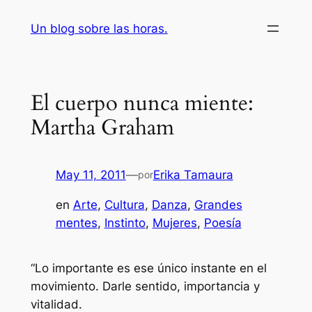
Saltar
Un blog sobre las horas.
al
contenido
El cuerpo nunca miente:
Martha Graham
May 11, 2011
—
Erika Tamaura
por
en
Arte
, 
Cultura
, 
Danza
, 
Grandes
mentes
, 
Instinto
, 
Mujeres
, 
Poesía
“Lo importante es ese único instante en el
movimiento. Darle sentido, importancia y
vitalidad.