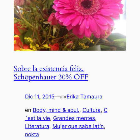
Sobre la existencia feliz.
Schopenhauer 30% OFF
Dic 11, 2015
—
Erika Tamaura
por
en
Body, mind & soul.
, 
Cultura
, 
C
´est la vie
, 
Grandes mentes
, 
Literatura
, 
Mujer que sabe latín
, 
nokta