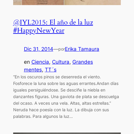
@IYL2015: El año de la luz
#HappyNewYear
Dic 31, 2014
—
Erika Tamaura
por
en
Ciencia
, 
Cultura
, 
Grandes
mentes
, 
TT´s
“En los oscuros pinos se desenreda el viento.
Fosforece la luna sobre las aguas errantes.Andan días
iguales persiguiéndose. Se desciñe la niebla en
danzantes figuras. Una gaviota de plata se descuelga
del ocaso. A veces una vela. Altas, altas estrellas.”
Neruda hace poesía con la luz. La dibuja con sus
palabras. Para algunos la luz…