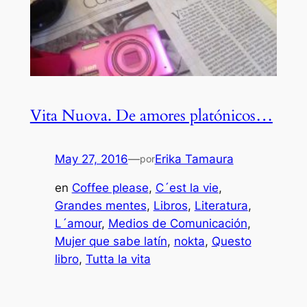
Vita Nuova. De amores platónicos…
May 27, 2016
—
Erika Tamaura
por
en
Coffee please
, 
C´est la vie
, 
Grandes mentes
, 
Libros
, 
Literatura
, 
L´amour
, 
Medios de Comunicación
, 
Mujer que sabe latín
, 
nokta
, 
Questo
libro
, 
Tutta la vita