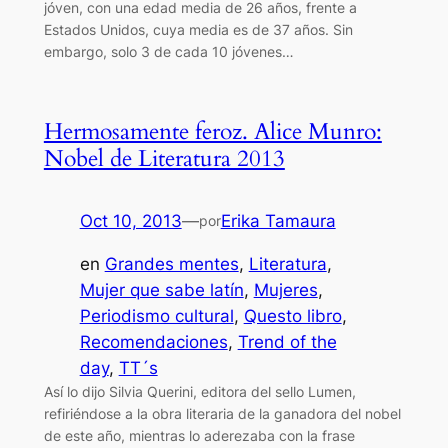
jóven, con una edad media de 26 años, frente a
Estados Unidos, cuya media es de 37 años. Sin
embargo, solo 3 de cada 10 jóvenes…
Hermosamente feroz. Alice Munro:
Nobel de Literatura 2013
Oct 10, 2013
—
Erika Tamaura
por
en
Grandes mentes
, 
Literatura
, 
Mujer que sabe latín
, 
Mujeres
, 
Periodismo cultural
, 
Questo libro
, 
Recomendaciones
, 
Trend of the
day
, 
TT´s
Así lo dijo Silvia Querini, editora del sello Lumen,
refiriéndose a la obra literaria de la ganadora del nobel
de este año, mientras lo aderezaba con la frase