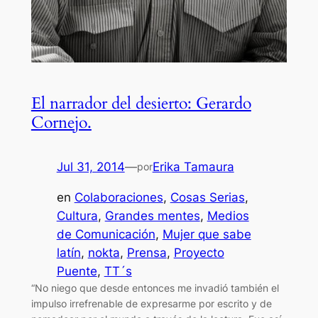
El narrador del desierto: Gerardo
Cornejo.
Jul 31, 2014
—
Erika Tamaura
por
en
Colaboraciones
, 
Cosas Serias
, 
Cultura
, 
Grandes mentes
, 
Medios
de Comunicación
, 
Mujer que sabe
latín
, 
nokta
, 
Prensa
, 
Proyecto
Puente
, 
TT´s
“No niego que desde entonces me invadió también el
impulso irrefrenable de expresarme por escrito y de