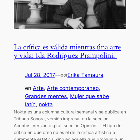
La crítica es válida mientras úna arte
y vida: Ida Rodríguez Prampolini.
Jul 28, 2017
—
Erika Tamaura
por
en
Arte
, 
Arte contemporáneo
, 
Grandes mentes
, 
Mujer que sabe
latín
, 
nokta
Nokta es una columna cultural semanal y se publica en
Tribuna Sonora, versión impresa: en la sección
Acentos; versión digital: sección Opinión. ¨El típo de
crítica en que creo no es el de la crítica artística o
puramente estética, sino en aquella que promueva un