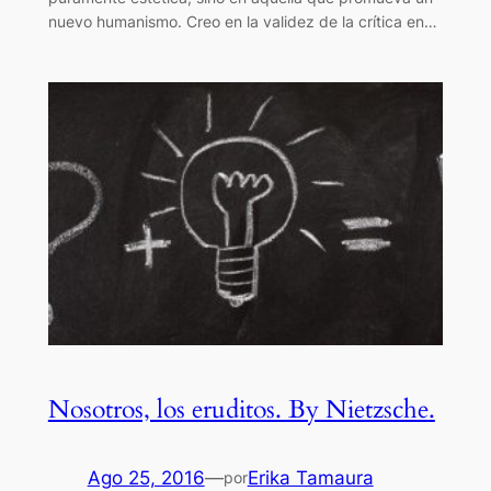
nuevo humanismo. Creo en la validez de la crítica en…
Nosotros, los eruditos. By Nietzsche.
Ago 25, 2016
—
Erika Tamaura
por