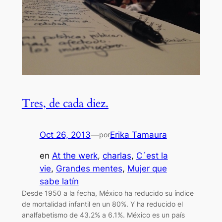
Tres, de cada diez.
Oct 26, 2013
—
Erika Tamaura
por
en
At the werk
, 
charlas
, 
C´est la
vie
, 
Grandes mentes
, 
Mujer que
sabe latín
Desde 1950 a la fecha, México ha reducido su índice
de mortalidad infantil en un 80%. Y ha reducido el
analfabetismo de 43.2% a 6.1%. México es un país