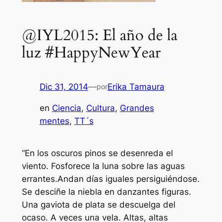
@IYL2015: El año de la
luz #HappyNewYear
Dic 31, 2014
—
Erika Tamaura
por
en
Ciencia
, 
Cultura
, 
Grandes
mentes
, 
TT´s
“En los oscuros pinos se desenreda el
viento. Fosforece la luna sobre las aguas
errantes.Andan días iguales persiguiéndose.
Se desciñe la niebla en danzantes figuras.
Una gaviota de plata se descuelga del
ocaso. A veces una vela. Altas, altas