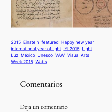
2015
Einstein
featured
Happy new year
international year of light
IYL2015
Light
Luz
México
Unesco
VAW
Visual Arts
Week 2015
Watts
Comentarios
Deja un comentario