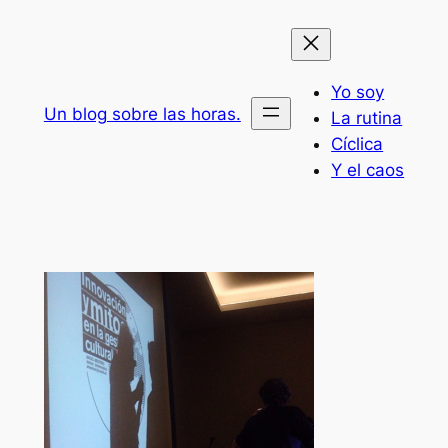
Saltar
al
contenido
Yo soy
Un blog sobre las horas.
La rutina
Cíclica
Y el caos