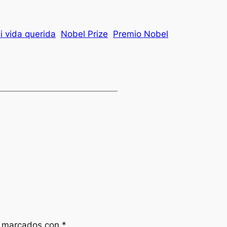
i vida querida
Nobel Prize
Premio Nobel
n marcados con
*