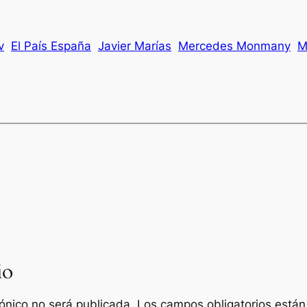
v
El País España
Javier Marías
Mercedes Monmany
M
io
rónico no será publicada.
Los campos obligatorios está