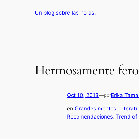
Saltar
Un blog sobre las horas.
al
contenido
Hermosamente feroz
Oct 10, 2013
—
Erika Tama
por
en
Grandes mentes
, 
Literatu
Recomendaciones
, 
Trend of