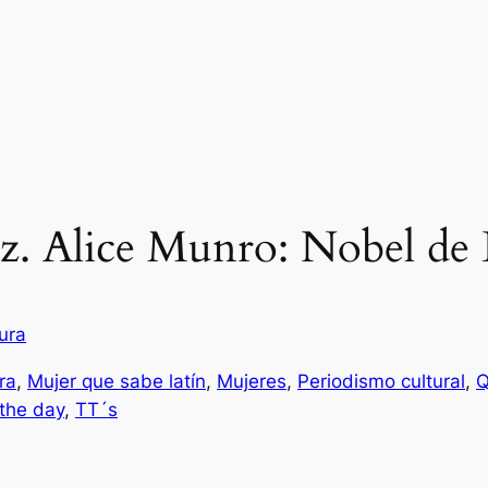
. Alice Munro: Nobel de L
ura
ra
, 
Mujer que sabe latín
, 
Mujeres
, 
Periodismo cultural
, 
Q
 the day
, 
TT´s