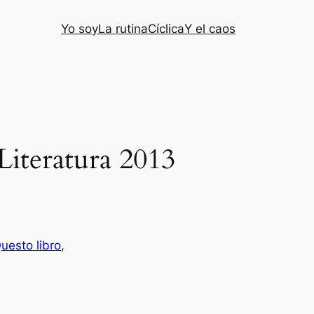
Yo soy
La rutina
Cíclica
Y el caos
iteratura 2013
uesto libro
, 