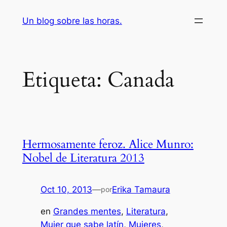
Saltar
Un blog sobre las horas.
al
contenido
Etiqueta:
Canada
Hermosamente feroz. Alice Munro:
Nobel de Literatura 2013
Oct 10, 2013
—
Erika Tamaura
por
en
Grandes mentes
, 
Literatura
, 
Mujer que sabe latín
, 
Mujeres
, 