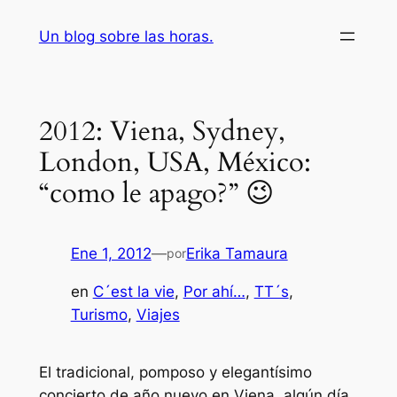
Saltar
Un blog sobre las horas.
al
contenido
2012: Viena, Sydney,
London, USA, México:
“como le apago?” 😉
Ene 1, 2012
—
Erika Tamaura
por
en
C´est la vie
, 
Por ahí…
, 
TT´s
, 
Turismo
, 
Viajes
El tradicional, pomposo y elegantísimo
concierto de año nuevo en Viena, algún día