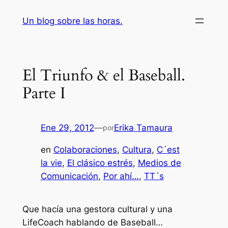
Saltar
Un blog sobre las horas.
al
contenido
El Triunfo & el Baseball.
Parte I
Ene 29, 2012
—
Erika Tamaura
por
en
Colaboraciones
, 
Cultura
, 
C´est
la vie
, 
El clásico estrés
, 
Medios de
Comunicación
, 
Por ahí…
, 
TT´s
Que hacía una gestora cultural y una
LifeCoach hablando de Baseball…