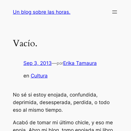
Saltar
Un blog sobre las horas.
al
contenido
Vacío.
Sep 3, 2013
—
Erika Tamaura
por
en
Cultura
No sé si estoy enojada, confundida,
deprimida, desesperada, perdida, o todo
eso al mismo tiempo.
Acabó de tomar mi último chicle, y eso me
enoja. Abro mi blog, tomo enojada mi libro