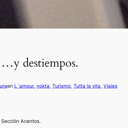
 …y destiempos.
ura
en
L´amour
, 
nokta
, 
Turismo
, 
Tutta la vita
, 
Viajes
 Sección Acentos.