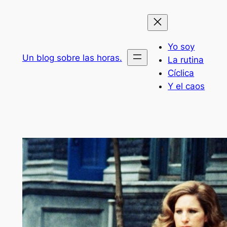
Saltar
al
contenido
Yo soy
Un blog sobre las horas.
La rutina
Cíclica
Y el caos