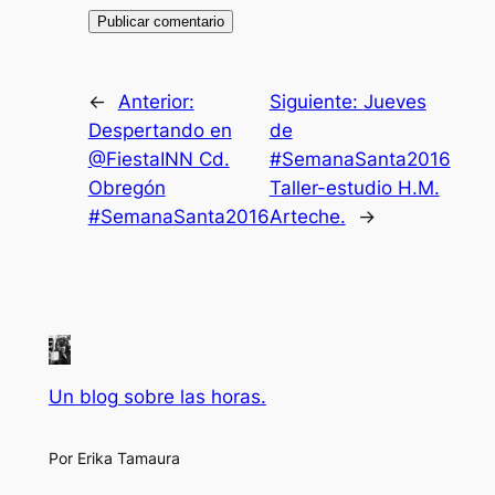
←
Anterior:
Siguiente:
Jueves
Despertando en
de
@FiestaINN Cd.
#SemanaSanta2016
Obregón
Taller-estudio H.M.
#SemanaSanta2016
Arteche.
→
Un blog sobre las horas.
Por Erika Tamaura