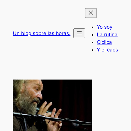
Saltar
al
contenido
Yo soy
Un blog sobre las horas.
La rutina
Cíclica
Y el caos