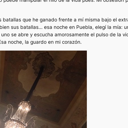
puede manipular el hilo de la vida pues. Mi obsesión po
 batallas que he ganado frente a mí misma bajo el extr
 bien sus batallas… esa noche en Puebla, elegí la mía: 
 uno se abre y escucha amorosamente el pulso de la vi
Esa noche, la guardo en mi corazón.