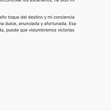
rcontrolar los escenarios, ha sido mi
año toque del destino y mi conciencia
una dulce, anunciada y afortunada. Esa
da, puede que vislumbremos victorias