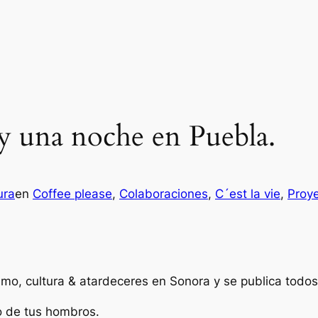
 y una noche en Puebla.
ura
en
Coffee please
, 
Colaboraciones
, 
C´est la vie
, 
Proy
mo, cultura & atardeceres en Sonora y se publica todos
to de tus hombros.