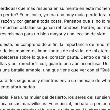
 perdidas) que más resuena en su mente en este momen
o perder? En mi caso, yo era una muy mala perdedora, 
a razón y por ganar a toda costa. Pensaba que si no lo 
e muchas batallas se ganan retirándose. Perder, por má
tros mismos para un bien mayor y una lección de vida.
s esta: he comprendido al fin, la importancia de rendir
 de los momentos importantes de mi vida, de mi eterna 
ecerse sobre lo que el corazón pauta. Dentro de mi ca
tallas y por director´s cut, guardo una aúninconclusa. U
 una batalla amable, una que tiene que ver con el “Qué
urar los segundos y mientras envío un mensaje de what
mente afortunadas.
bla. Para una mujer del desierto, los seres del sur si
a cosas maravillosas. En especial, mi batalla personal 