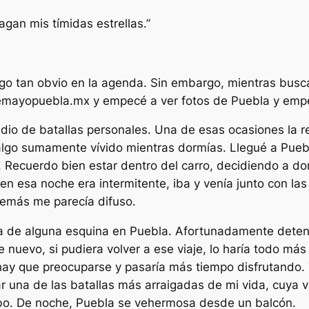
gan mis tímidas estrellas.”
go tan obvio en la agenda. Sin embargo, mientras busca
demayopuebla.mx y empecé a ver fotos de Puebla y emp
io de batallas personales. Una de esas ocasiones la 
lgo sumamente vívido mientras dormías. Llegué a Puebla
s. Recuerdo bien estar dentro del carro, decidiendo a d
 en esa noche era intermitente, iba y venía junto con la
demás me parecía difuso.
de alguna esquina en Puebla. Afortunadamente detenida
 nuevo, si pudiera volver a ese viaje, lo haría todo má
 hay que preocuparse y pasaría más tiempo disfrutando.
r una de las batallas más arraigadas de mi vida, cuya vi
ribo. De noche, Puebla se vehermosa desde un balcón.