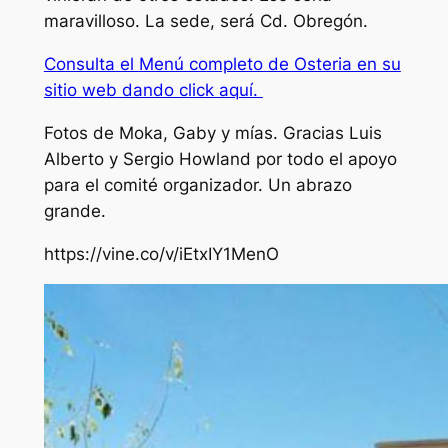
maravilloso. La sede, será Cd. Obregón.
Consulta el Menú completo de Osteria en su
sitio web dando click aquí.
Fotos de Moka, Gaby y mías. Gracias Luis
Alberto y Sergio Howland por todo el apoyo
para el comité organizador. Un abrazo
grande.
https://vine.co/v/iEtxIY1MenO