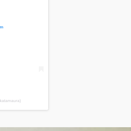
am
ikatamaura)