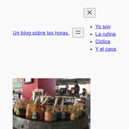
Saltar
al
contenido
Yo soy
Un blog sobre las horas.
La rutina
Cíclica
Y el caos