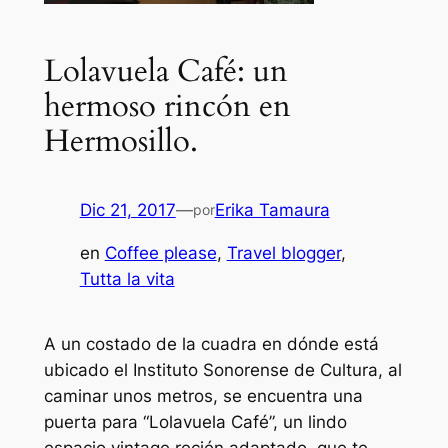
Lolavuela Café: un
hermoso rincón en
Hermosillo.
Dic 21, 2017
—
Erika Tamaura
por
en
Coffee please
, 
Travel blogger
, 
Tutta la vita
A un costado de la cuadra en dónde está
ubicado el Instituto Sonorense de Cultura, al
caminar unos metros, se encuentra una
puerta para “Lolavuela Café”, un lindo
espacio
vintage
recién adaptado, que te