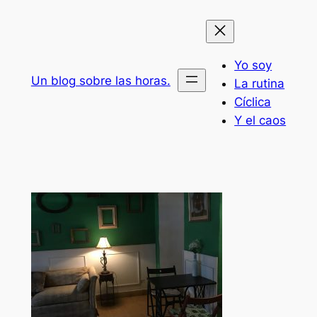
Saltar
al
contenido
Yo soy
Un blog sobre las horas.
La rutina
Cíclica
Y el caos