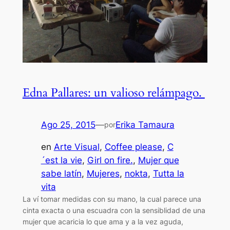
Edna Pallares: un valioso relámpago.
Ago 25, 2015
—
Erika Tamaura
por
en
Arte Visual
, 
Coffee please
, 
C
´est la vie
, 
Girl on fire.
, 
Mujer que
sabe latín
, 
Mujeres
, 
nokta
, 
Tutta la
vita
La ví tomar medidas con su mano, la cual parece una
cinta exacta o una escuadra con la sensiblidad de una
mujer que acaricia lo que ama y a la vez aguda,